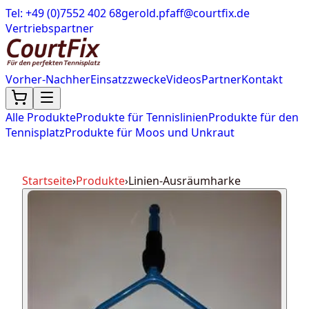
Tel: +49 (0)7552 402 68
gerold.pfaff@courtfix.de
Vertriebspartner
Vorher-Nachher
Einsatzzwecke
Videos
Partner
Kontakt
Alle Produkte
Produkte für Tennislinien
Produkte für den
Tennisplatz
Produkte für Moos und Unkraut
Startseite
›
Produkte
›
Linien-Ausräumharke